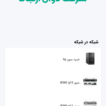
شبکه در شبکه
خرید سرور hp
سرور dl380 g10
سرور dl380 g11