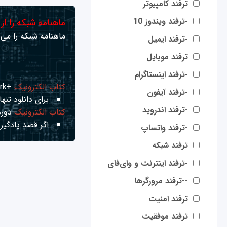
ترفند کامپیوتر
-ترفند ویندوز 10
ماهنامه شبکه را از
ماهنامه شبکه را می‌ت
-ترفند ایمیل
ترفند موبایل
-ترفند اینستاگرام
کتاب الکترونیک
+Network راهنمای شبکه‌ها
-ترفند آیفون
برای دانلود تنها 
-ترفند اندروید
کتاب الکترونیک
دوره
اگر قصد یادگیری
-ترفند واتساپ
ترفند شبکه
-ترفند اینترنت و وای‌فای
--ترفند مرورگرها
ترفند امنیت
ترفند موفقیت