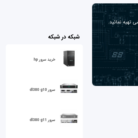
ی تهیه نمائید.
شبکه در شبکه
خرید سرور hp
سرور dl380 g10
سرور dl380 g11