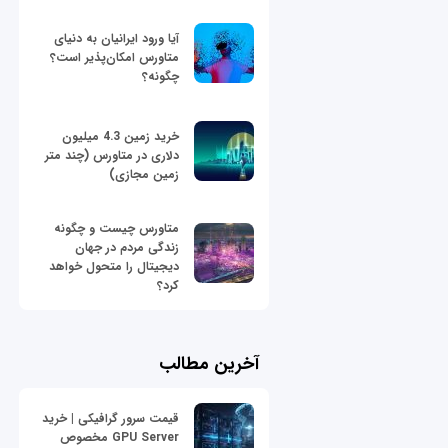
آیا ورود ایرانیان به دنیای
متاورس امکان‌پذیر است؟
چگونه؟
خرید زمین 4.3 میلیون
دلاری در متاورس (چند متر
زمین مجازی)
متاورس چیست و چگونه
زندگی مردم در جهان
دیجیتال را متحول خواهد
کرد؟
آخرین مطالب
قیمت سرور گرافیکی | خرید
GPU Server مخصوص