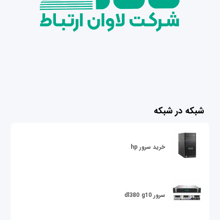
شبکه در شبکه
خرید سرور hp
سرور dl380 g10