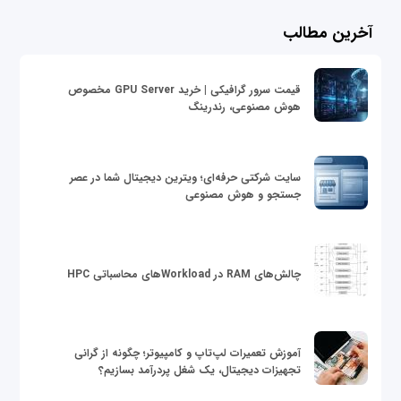
آخرین مطالب
قیمت سرور گرافیکی | خرید GPU Server مخصوص
هوش مصنوعی، رندرینگ
سایت شرکتی حرفه‌ای؛ ویترین دیجیتال شما در عصر
جستجو و هوش مصنوعی
چالش‌های RAM در Workloadهای محاسباتی HPC
آموزش تعمیرات لپ‌تاپ و کامپیوتر؛ چگونه از گرانی
تجهیزات دیجیتال، یک شغل پردرآمد بسازیم؟