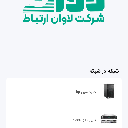
شبکه در شبکه
خرید سرور hp
سرور dl380 g10