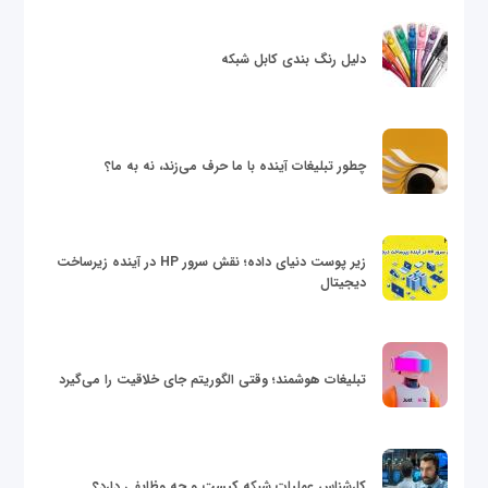
دلیل رنگ بندی کابل شبکه
چطور تبلیغات آینده با ما حرف می‌زند، نه به ما؟
زیر پوست دنیای داده؛ نقش سرور HP در آینده زیرساخت
دیجیتال
تبلیغات هوشمند؛ وقتی الگوریتم جای خلاقیت را می‌گیرد
کارشناس عملیات شبکه کیست و چه وظایفی دارد؟