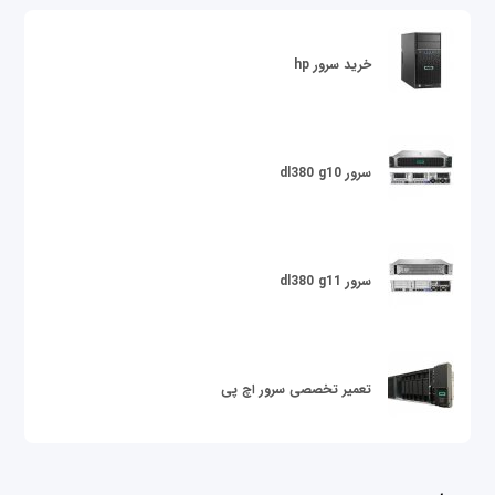
خرید سرور hp
سرور dl380 g10
سرور dl380 g11
تعمیر تخصصی سرور اچ پی