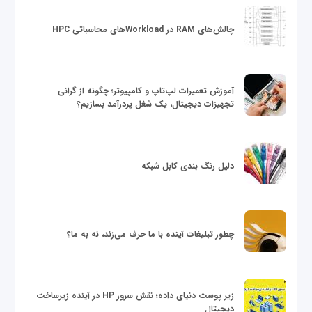
چالش‌های RAM در Workloadهای محاسباتی HPC
آموزش تعمیرات لپ‌تاپ و کامپیوتر؛ چگونه از گرانی
تجهیزات دیجیتال، یک شغل پردرآمد بسازیم؟
دلیل رنگ بندی کابل شبکه
چطور تبلیغات آینده با ما حرف می‌زند، نه به ما؟
زیر پوست دنیای داده؛ نقش سرور HP در آینده زیرساخت
دیجیتال