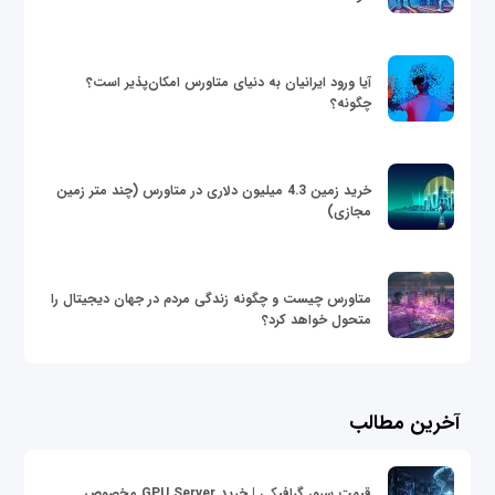
آیا ورود ایرانیان به دنیای متاورس امکان‌پذیر است؟
چگونه؟
خرید زمین 4.3 میلیون دلاری در متاورس (چند متر زمین
مجازی)
متاورس چیست و چگونه زندگی مردم در جهان دیجیتال را
متحول خواهد کرد؟
آخرین مطالب
قیمت سرور گرافیکی | خرید GPU Server مخصوص