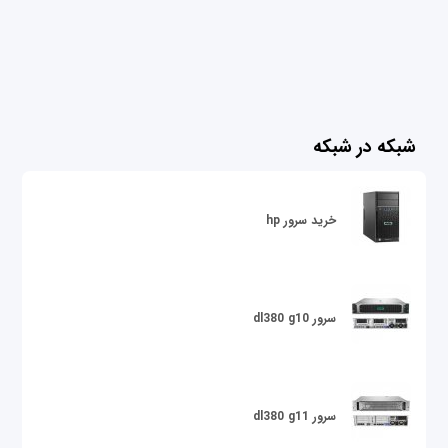
شبکه در شبکه
خرید سرور hp
سرور dl380 g10
سرور dl380 g11