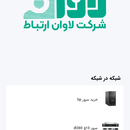
شبکه در شبکه
خرید سرور hp
سرور dl380 g10