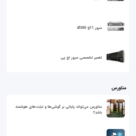
سرور dl380 g11
تعمیر تخصصی سرور اچ پی
متاورس
متاورس می‌تواند پایانی بر گوشی‌ها و تبلت‌های هوشمند
باشد؟