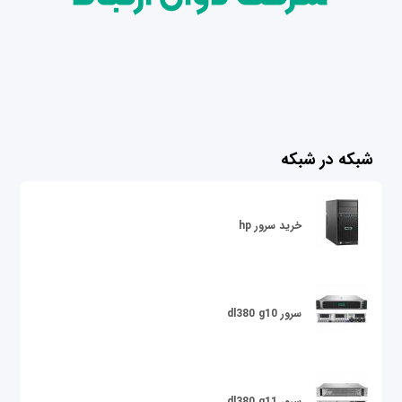
شبکه در شبکه
خرید سرور hp
سرور dl380 g10
سرور dl380 g11