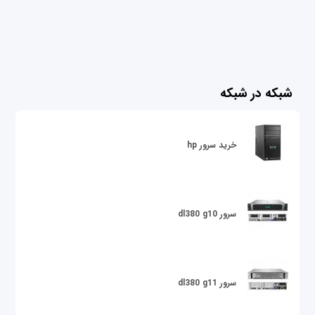
شبکه در شبکه
خرید سرور hp
سرور dl380 g10
سرور dl380 g11