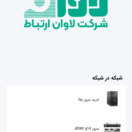
شبکه در شبکه
خرید سرور hp
سرور dl380 g10