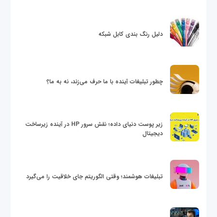
دلیل رنگ بندی کابل شبکه
چطور تبلیغات آینده با ما حرف می‌زند، نه به ما؟
زیر پوست دنیای داده؛ نقش سرور HP در آینده زیرساخت
دیجیتال
تبلیغات هوشمند؛ وقتی الگوریتم جای خلاقیت را می‌گیرد