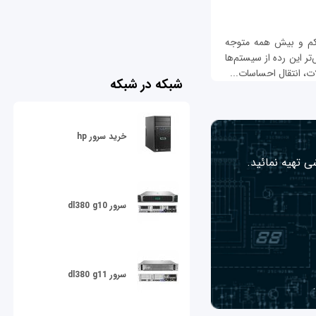
، کم و بیش همه متوجه
ر این رده از سیستم‌ها
ت، انتقال احساسات...
شبکه در شبکه
خرید سرور hp
ی تهیه نمائید.
سرور dl380 g10
سرور dl380 g11