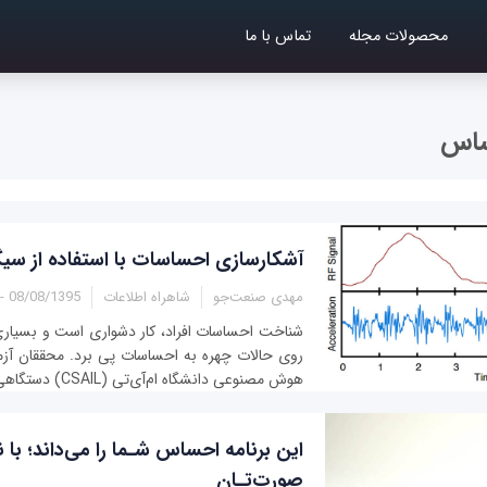
محصولات مجله
تماس با ما
اس
آشکارسازی احساسات با استفاده از سیگ
مهدی صنعت‌جو
شاهراه اطلاعات
08/08/1395 - 19:42
شناخت احساسات افراد، کار دشواری است و بسیاری م
روی حالات چهره به احساسات پی برد. محققان آزمای
هوش مصنوعی دانشگاه ام‌آی‌تی (CSAIL) دستگاهی به نام EQ-Radio...
این برنامه احساس شـما را می‌داند؛ با ن
صورت‌تـان