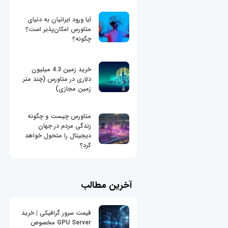
آیا ورود ایرانیان به دنیای
متاورس امکان‌پذیر است؟
چگونه؟
خرید زمین 4.3 میلیون
دلاری در متاورس (چند متر
زمین مجازی)
متاورس چیست و چگونه
زندگی مردم در جهان
دیجیتال را متحول خواهد
کرد؟
آخرین مطالب
قیمت سرور گرافیکی | خرید
GPU Server مخصوص