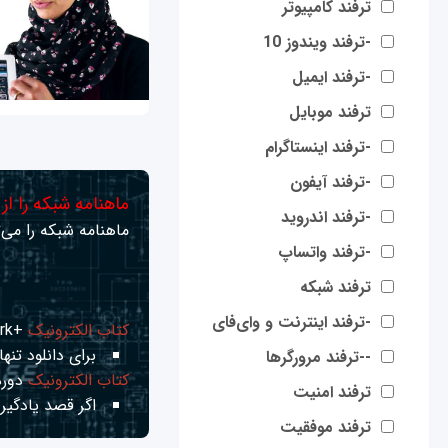
ترفند کامپیوتر
-ترفند ویندوز 10
-ترفند ایمیل
ترفند موبایل
-ترفند اینستاگرام
-ترفند آیفون
ماهنامه شبکه را از
-ترفند اندروید
ماهنامه شبکه را می‌ت
-ترفند واتساپ
ترفند شبکه
-ترفند اینترنت و وای‌فای
کتاب الکترونیک
+Network راهنمای شبکه‌ها
برای دانلود تنها 
--ترفند مرورگرها
کتاب الکترونیک
دوره
ترفند امنیت
اگر قصد یادگیری
ترفند موفقیت