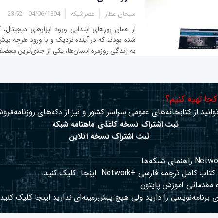
سبحان عطار
عصرشبکه
04/06/1394 - 23:52
از همان روزهای ابتدایی ورود ابزارهای دیجیتال
شده بودند که در آینده نزدیک و با ورود هرچه بیش‌ت
به زندگی روزمره انسان‌ها، یکی از جدی‌ترین معضلا
 کجا تهیه کنیم؟
وانید از کتابخانه‌های عمومی سراسر کشور و نیز از دکه‌های روزنامه‌فروش
ثبت اشتراک نسخه کاغذی ماهنامه شبکه
ثبت اشتراک نسخه آنلاین
کتاب کامل ترجمه فارسی +Network
اینجا
کلیک کنید.
 مقدماتی آموزش پایتون
 برنامه‌نویسی را دارید ولی هیچ پیش‌زمینه‌ای ندارید
اینجا
کلیک کنید.