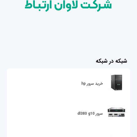
شبکه در شبکه
خرید سرور hp
سرور dl380 g10