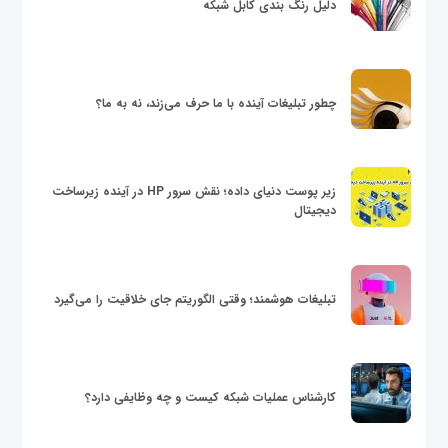
دلیل رنگ بندی کابل شبکه
چطور تبلیغات آینده با ما حرف می‌زند، نه به ما؟
زیر پوست دنیای داده؛ نقش سرور HP در آینده زیرساخت
دیجیتال
تبلیغات هوشمند؛ وقتی الگوریتم جای خلاقیت را می‌گیرد
کارشناس عملیات شبکه کیست و چه وظایفی دارد؟