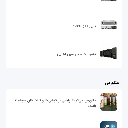
سرور dl380 g11
تعمیر تخصصی سرور اچ پی
متاورس
متاورس می‌تواند پایانی بر گوشی‌ها و تبلت‌های هوشمند
باشد؟