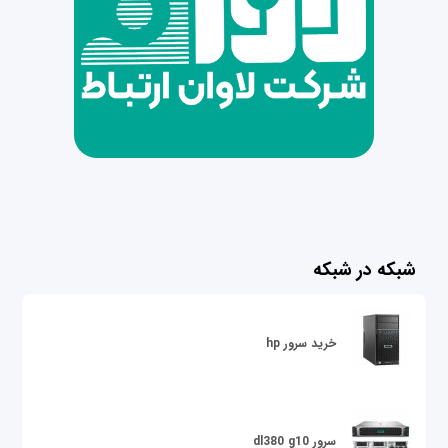
شبکه در شبکه
خرید سرور hp
سرور dl380 g10