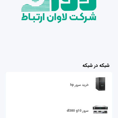
شبکه در شبکه
خرید سرور hp
سرور dl380 g10