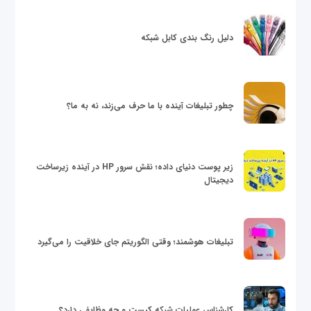
دلیل رنگ بندی کابل شبکه
چطور تبلیغات آینده با ما حرف می‌زند، نه به ما؟
زیر پوست دنیای داده؛ نقش سرور HP در آینده زیرساخت
دیجیتال
تبلیغات هوشمند؛ وقتی الگوریتم جای خلاقیت را می‌گیرد
کارشناس عملیات شبکه کیست و چه وظایفی دارد؟