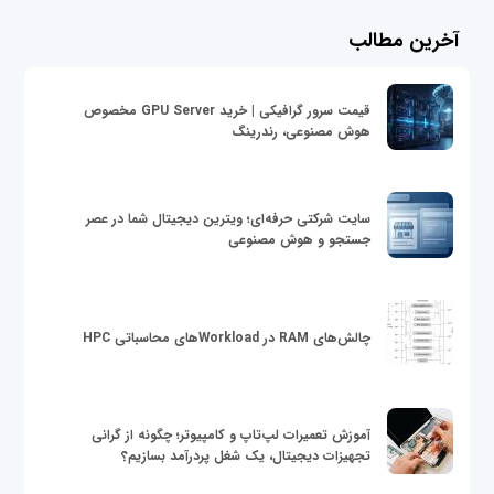
آخرین مطالب
قیمت سرور گرافیکی | خرید GPU Server مخصوص
هوش مصنوعی، رندرینگ
سایت شرکتی حرفه‌ای؛ ویترین دیجیتال شما در عصر
جستجو و هوش مصنوعی
چالش‌های RAM در Workloadهای محاسباتی HPC
آموزش تعمیرات لپ‌تاپ و کامپیوتر؛ چگونه از گرانی
تجهیزات دیجیتال، یک شغل پردرآمد بسازیم؟