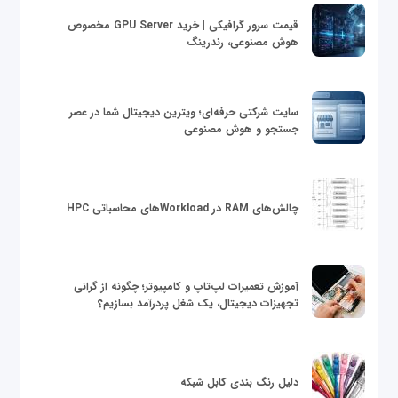
قیمت سرور گرافیکی | خرید GPU Server مخصوص
هوش مصنوعی، رندرینگ
سایت شرکتی حرفه‌ای؛ ویترین دیجیتال شما در عصر
جستجو و هوش مصنوعی
چالش‌های RAM در Workloadهای محاسباتی HPC
آموزش تعمیرات لپ‌تاپ و کامپیوتر؛ چگونه از گرانی
تجهیزات دیجیتال، یک شغل پردرآمد بسازیم؟
دلیل رنگ بندی کابل شبکه