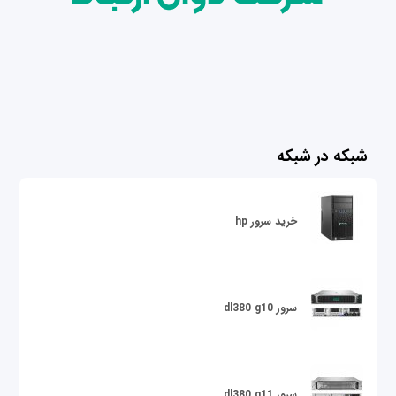
شبکه در شبکه
خرید سرور hp
سرور dl380 g10
سرور dl380 g11