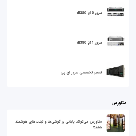
سرور dl380 g10
سرور dl380 g11
تعمیر تخصصی سرور اچ پی
متاورس
متاورس می‌تواند پایانی بر گوشی‌ها و تبلت‌های هوشمند
باشد؟