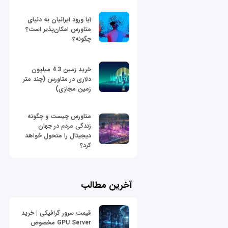
آیا ورود ایرانیان به دنیای
متاورس امکان‌پذیر است؟
چگونه؟
خرید زمین 4.3 میلیون
دلاری در متاورس (چند متر
زمین مجازی)
متاورس چیست و چگونه
زندگی مردم در جهان
دیجیتال را متحول خواهد
کرد؟
آخرین مطالب
قیمت سرور گرافیکی | خرید
GPU Server مخصوص