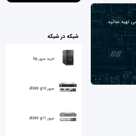
ی تهیه نمائید.
شبکه در شبکه
خرید سرور hp
سرور dl380 g10
سرور dl380 g11