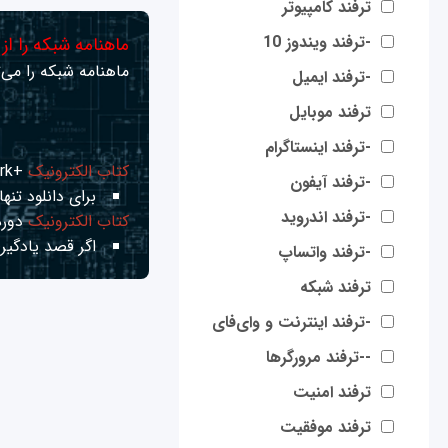
ترفند کامپیوتر
-ترفند ویندوز 10
ماهنامه شبکه را از
ماهنامه شبکه را می‌ت
-ترفند ایمیل
ترفند موبایل
-ترفند اینستاگرام
کتاب الکترونیک
+Network راهنمای شبکه‌ها
-ترفند آیفون
برای دانلود تنها 
-ترفند اندروید
کتاب الکترونیک
دوره
اگر قصد یادگیری
-ترفند واتساپ
ترفند شبکه
-ترفند اینترنت و وای‌فای
--ترفند مرورگرها
ترفند امنیت
ترفند موفقیت