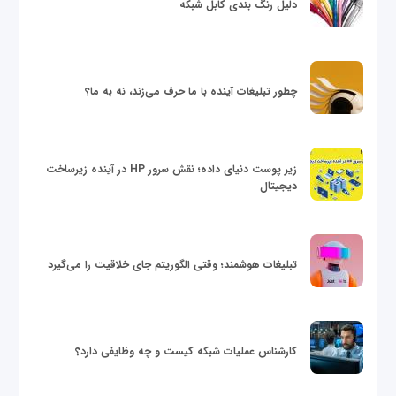
دلیل رنگ بندی کابل شبکه
چطور تبلیغات آینده با ما حرف می‌زند، نه به ما؟
زیر پوست دنیای داده؛ نقش سرور HP در آینده زیرساخت
دیجیتال
تبلیغات هوشمند؛ وقتی الگوریتم جای خلاقیت را می‌گیرد
کارشناس عملیات شبکه کیست و چه وظایفی دارد؟