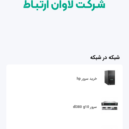
شبکه در شبکه
خرید سرور hp
سرور dl380 g10