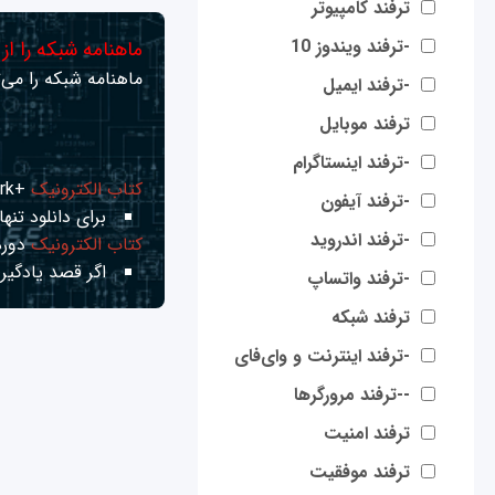
ترفند کامپیوتر
-ترفند ویندوز 10
ماهنامه شبکه را از
ماهنامه شبکه را می‌ت
-ترفند ایمیل
ترفند موبایل
-ترفند اینستاگرام
کتاب الکترونیک
+Network راهنمای شبکه‌ها
-ترفند آیفون
برای دانلود تنها 
-ترفند اندروید
کتاب الکترونیک
دوره
اگر قصد یادگیری
-ترفند واتساپ
ترفند شبکه
-ترفند اینترنت و وای‌فای
--ترفند مرورگرها
ترفند امنیت
ترفند موفقیت