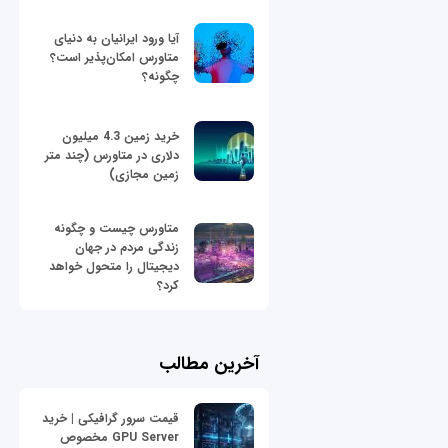
آیا ورود ایرانیان به دنیای
متاورس امکان‌پذیر است؟
چگونه؟
خرید زمین 4.3 میلیون
دلاری در متاورس (چند متر
زمین مجازی)
متاورس چیست و چگونه
زندگی مردم در جهان
دیجیتال را متحول خواهد
کرد؟
آخرین مطالب
قیمت سرور گرافیکی | خرید
GPU Server مخصوص