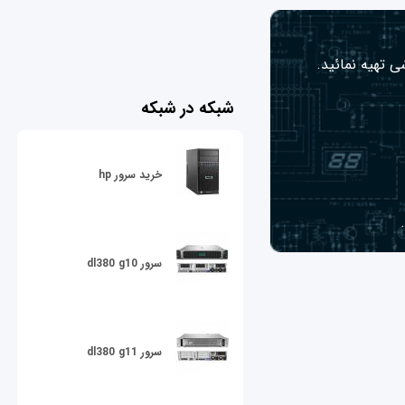
ی تهیه نمائید.
شبکه در شبکه
خرید سرور hp
سرور dl380 g10
سرور dl380 g11