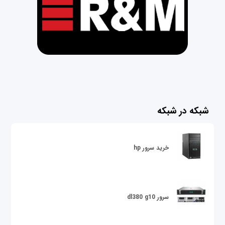
شبکه در شبکه
خرید سرور hp
سرور dl380 g10