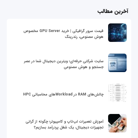
آخرین مطالب
قیمت سرور گرافیکی | خرید GPU Server مخصوص
هوش مصنوعی، رندرینگ
سایت شرکتی حرفه‌ای؛ ویترین دیجیتال شما در عصر
جستجو و هوش مصنوعی
چالش‌های RAM در Workloadهای محاسباتی HPC
آموزش تعمیرات لپ‌تاپ و کامپیوتر؛ چگونه از گرانی
تجهیزات دیجیتال، یک شغل پردرآمد بسازیم؟