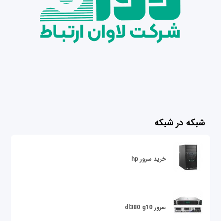
شبکه در شبکه
خرید سرور hp
سرور dl380 g10