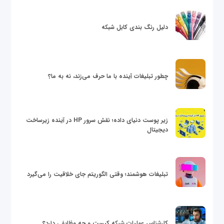
دلیل رنگ بندی کابل شبکه
چطور تبلیغات آینده با ما حرف می‌زند، نه به ما؟
زیر پوست دنیای داده؛ نقش سرور HP در آینده زیرساخت
دیجیتال
تبلیغات هوشمند؛ وقتی الگوریتم جای خلاقیت را می‌گیرد
کارشناس عملیات شبکه کیست و چه وظایفی دارد؟