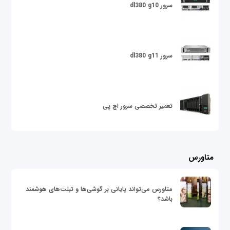
سرور dl380 g10
سرور dl380 g11
تعمیر تخصصی سرور اچ پی
متاورس
متاورس می‌تواند پایانی بر گوشی‌ها و تبلت‌های هوشمند
باشد؟