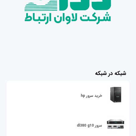
شبکه در شبکه
خرید سرور hp
سرور dl380 g10