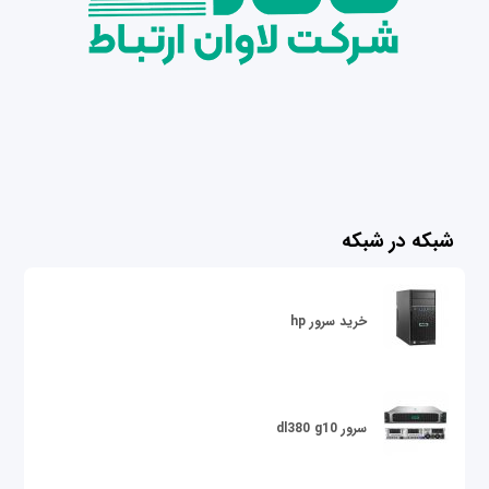
شبکه در شبکه
خرید سرور hp
سرور dl380 g10