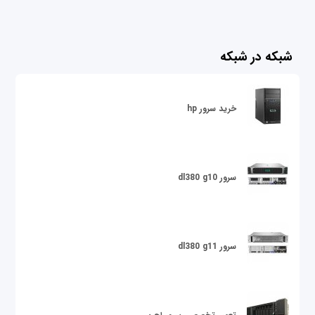
شبکه در شبکه
خرید سرور hp
سرور dl380 g10
سرور dl380 g11