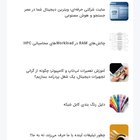
سایت شرکتی حرفه‌ای؛ ویترین دیجیتال شما در عصر
جستجو و هوش مصنوعی
چالش‌های RAM در Workloadهای محاسباتی HPC
آموزش تعمیرات لپ‌تاپ و کامپیوتر؛ چگونه از گرانی
تجهیزات دیجیتال، یک شغل پردرآمد بسازیم؟
دلیل رنگ بندی کابل شبکه
چطور تبلیغات آینده با ما حرف می‌زند، نه به ما؟