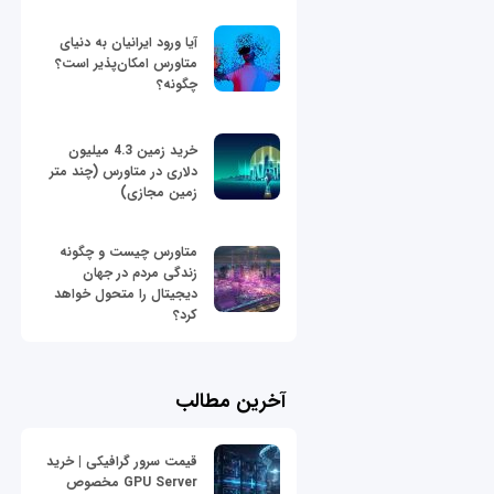
آیا ورود ایرانیان به دنیای
متاورس امکان‌پذیر است؟
چگونه؟
خرید زمین 4.3 میلیون
دلاری در متاورس (چند متر
زمین مجازی)
متاورس چیست و چگونه
زندگی مردم در جهان
دیجیتال را متحول خواهد
کرد؟
آخرین مطالب
قیمت سرور گرافیکی | خرید
GPU Server مخصوص