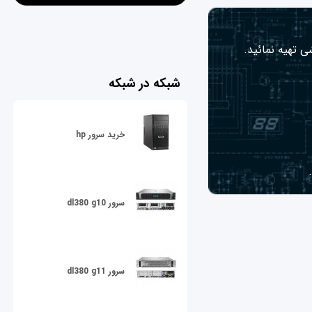
ی تهیه نمائید.
شبکه در شبکه
خرید سرور hp
سرور dl380 g10
سرور dl380 g11