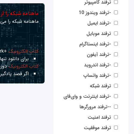
ترفند کامپیوتر
-ترفند ویندوز 10
ماهنامه شبکه را از
ماهنامه شبکه را می‌ت
-ترفند ایمیل
ترفند موبایل
-ترفند اینستاگرام
کتاب الکترونیک
+Network راهنمای شبکه‌ها
-ترفند آیفون
برای دانلود تنها 
-ترفند اندروید
کتاب الکترونیک
دوره
اگر قصد یادگیری
-ترفند واتساپ
ترفند شبکه
-ترفند اینترنت و وای‌فای
--ترفند مرورگرها
ترفند امنیت
ترفند موفقیت