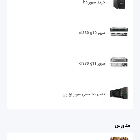
خرید سرور hp
سرور dl380 g10
سرور dl380 g11
تعمیر تخصصی سرور اچ پی
متاورس