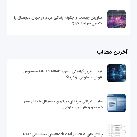
متاورس چیست و چگونه زندگی مردم در جهان دیجیتال را
متحول خواهد کرد؟
آخرین مطالب
قیمت سرور گرافیکی | خرید GPU Server مخصوص
هوش مصنوعی، رندرینگ
سایت شرکتی حرفه‌ای؛ ویترین دیجیتال شما در عصر
جستجو و هوش مصنوعی
چالش‌های RAM در Workloadهای محاسباتی HPC