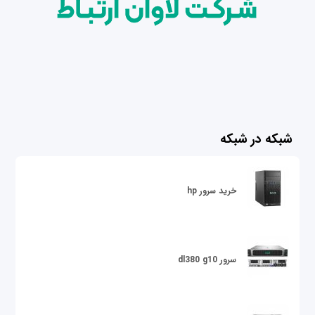
شبکه در شبکه
خرید سرور hp
سرور dl380 g10