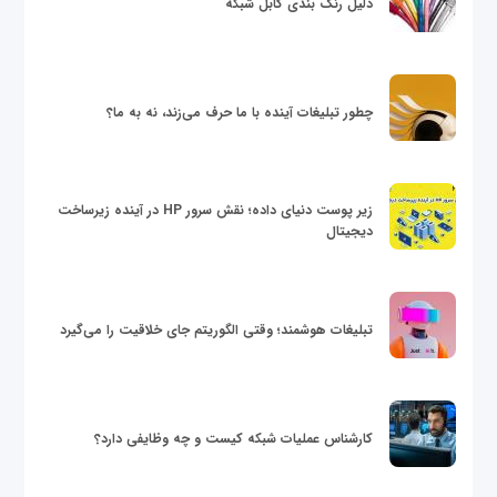
دلیل رنگ بندی کابل شبکه
چطور تبلیغات آینده با ما حرف می‌زند، نه به ما؟
زیر پوست دنیای داده؛ نقش سرور HP در آینده زیرساخت
دیجیتال
تبلیغات هوشمند؛ وقتی الگوریتم جای خلاقیت را می‌گیرد
کارشناس عملیات شبکه کیست و چه وظایفی دارد؟