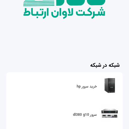
شبکه در شبکه
خرید سرور hp
سرور dl380 g10