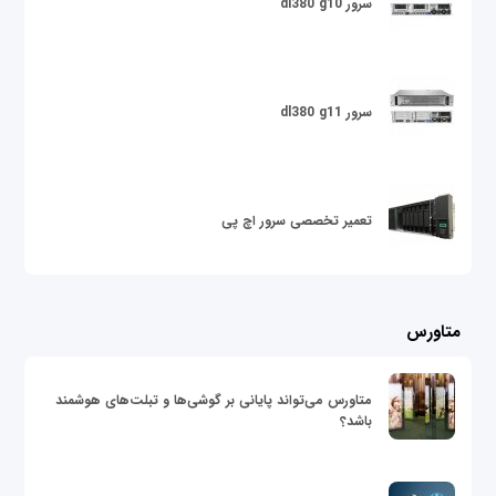
سرور dl380 g10
سرور dl380 g11
تعمیر تخصصی سرور اچ پی
متاورس
متاورس می‌تواند پایانی بر گوشی‌ها و تبلت‌های هوشمند
باشد؟