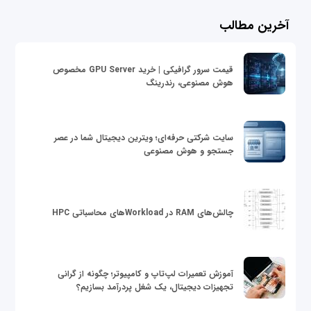
آخرین مطالب
قیمت سرور گرافیکی | خرید GPU Server مخصوص
هوش مصنوعی، رندرینگ
سایت شرکتی حرفه‌ای؛ ویترین دیجیتال شما در عصر
جستجو و هوش مصنوعی
چالش‌های RAM در Workloadهای محاسباتی HPC
آموزش تعمیرات لپ‌تاپ و کامپیوتر؛ چگونه از گرانی
تجهیزات دیجیتال، یک شغل پردرآمد بسازیم؟