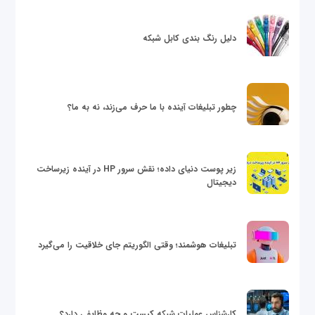
دلیل رنگ بندی کابل شبکه
چطور تبلیغات آینده با ما حرف می‌زند، نه به ما؟
زیر پوست دنیای داده؛ نقش سرور HP در آینده زیرساخت
دیجیتال
تبلیغات هوشمند؛ وقتی الگوریتم جای خلاقیت را می‌گیرد
کارشناس عملیات شبکه کیست و چه وظایفی دارد؟