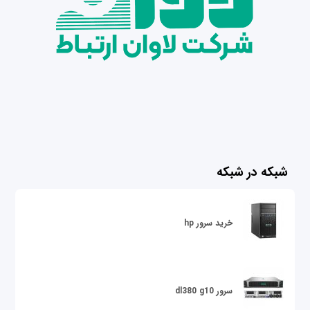
شبکه در شبکه
خرید سرور hp
سرور dl380 g10