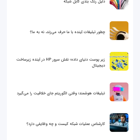
دلیل رنگ بندی کابل شبکه
چطور تبلیغات آینده با ما حرف می‌زند، نه به ما؟
زیر پوست دنیای داده؛ نقش سرور HP در آینده زیرساخت
دیجیتال
تبلیغات هوشمند؛ وقتی الگوریتم جای خلاقیت را می‌گیرد
کارشناس عملیات شبکه کیست و چه وظایفی دارد؟