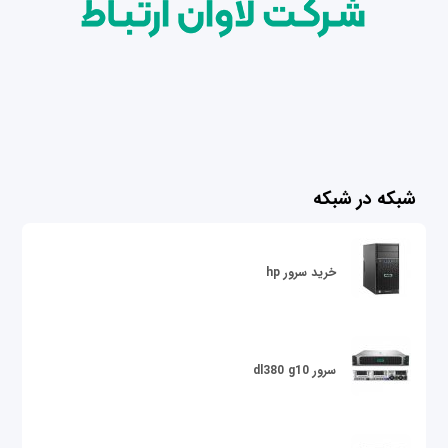
شبکه در شبکه
خرید سرور hp
سرور dl380 g10