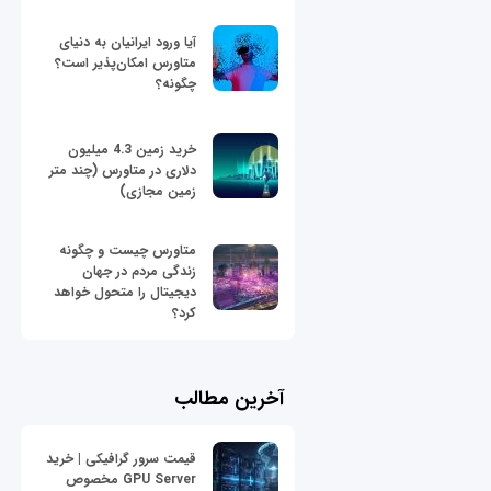
آیا ورود ایرانیان به دنیای
متاورس امکان‌پذیر است؟
چگونه؟
خرید زمین 4.3 میلیون
دلاری در متاورس (چند متر
زمین مجازی)
متاورس چیست و چگونه
زندگی مردم در جهان
دیجیتال را متحول خواهد
کرد؟
آخرین مطالب
قیمت سرور گرافیکی | خرید
GPU Server مخصوص