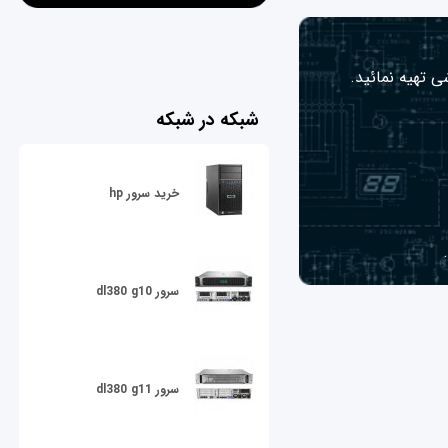
ی تهیه نمائید.
شبکه در شبکه
خرید سرور hp
سرور dl380 g10
سرور dl380 g11