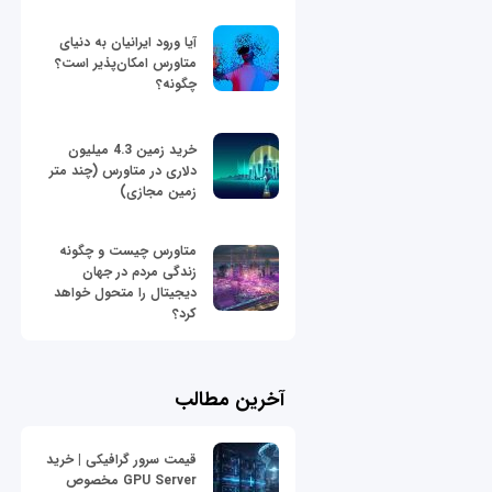
آیا ورود ایرانیان به دنیای
متاورس امکان‌پذیر است؟
چگونه؟
خرید زمین 4.3 میلیون
دلاری در متاورس (چند متر
زمین مجازی)
متاورس چیست و چگونه
زندگی مردم در جهان
دیجیتال را متحول خواهد
کرد؟
آخرین مطالب
قیمت سرور گرافیکی | خرید
GPU Server مخصوص