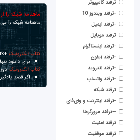
ترفند کامپیوتر
-ترفند ویندوز 10
ماهنامه شبکه را از
ماهنامه شبکه را می‌ت
-ترفند ایمیل
ترفند موبایل
-ترفند اینستاگرام
کتاب الکترونیک
+Network راهنمای شبکه‌ها
-ترفند آیفون
برای دانلود تنها 
-ترفند اندروید
کتاب الکترونیک
دوره
اگر قصد یادگیری
-ترفند واتساپ
ترفند شبکه
-ترفند اینترنت و وای‌فای
--ترفند مرورگرها
ترفند امنیت
ترفند موفقیت