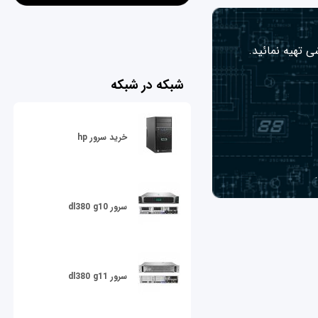
ی تهیه نمائید.
شبکه در شبکه
خرید سرور hp
سرور dl380 g10
سرور dl380 g11