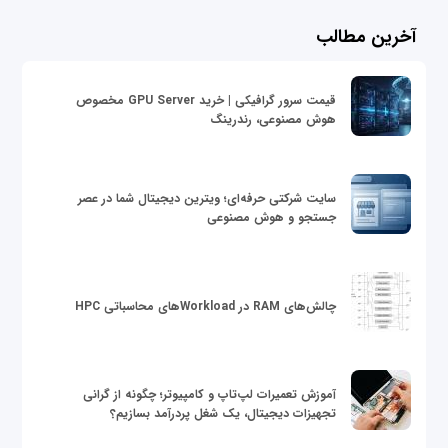
آخرین مطالب
قیمت سرور گرافیکی | خرید GPU Server مخصوص
هوش مصنوعی، رندرینگ
سایت شرکتی حرفه‌ای؛ ویترین دیجیتال شما در عصر
جستجو و هوش مصنوعی
چالش‌های RAM در Workloadهای محاسباتی HPC
آموزش تعمیرات لپ‌تاپ و کامپیوتر؛ چگونه از گرانی
تجهیزات دیجیتال، یک شغل پردرآمد بسازیم؟