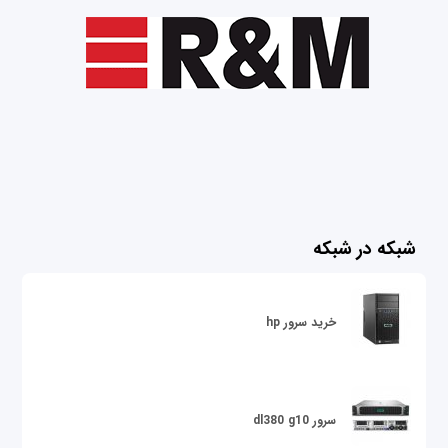
شبکه در شبکه
خرید سرور hp
سرور dl380 g10