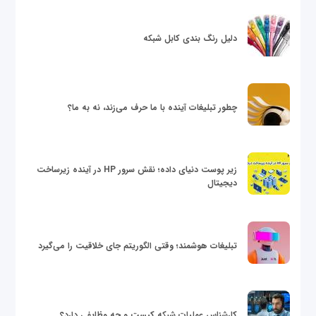
دلیل رنگ بندی کابل شبکه
چطور تبلیغات آینده با ما حرف می‌زند، نه به ما؟
زیر پوست دنیای داده؛ نقش سرور HP در آینده زیرساخت
دیجیتال
تبلیغات هوشمند؛ وقتی الگوریتم جای خلاقیت را می‌گیرد
کارشناس عملیات شبکه کیست و چه وظایفی دارد؟