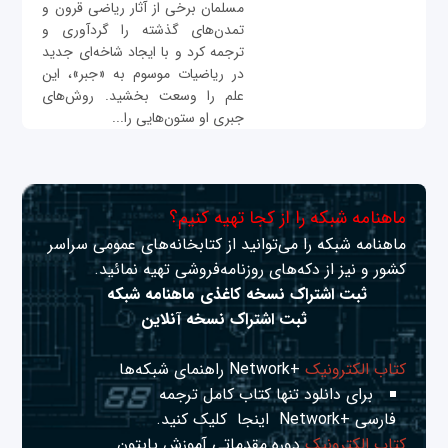
مسلمان برخی از آثار ریاضی قرون و
تمدن‌های گذشته را گردآوری و
ترجمه کرد و با ایجاد شاخه‌ای جدید
در ریاضیات موسوم به «جبر»، این
علم را وسعت بخشید. روش‌های
جبری او ستون‌هایی را...
ماهنامه شبکه را از کجا تهیه کنیم؟
ماهنامه شبکه را می‌توانید از کتابخانه‌های عمومی سراسر
کشور و نیز از دکه‌های روزنامه‌فروشی تهیه نمائید.
ثبت اشتراک نسخه کاغذی ماهنامه شبکه
ثبت اشتراک نسخه آنلاین
کتاب الکترونیک
+Network راهنمای شبکه‌ها
برای دانلود تنها کتاب کامل ترجمه
فارسی +Network
اینجا
کلیک کنید.
کتاب الکترونیک
دوره مقدماتی آموزش پایتون