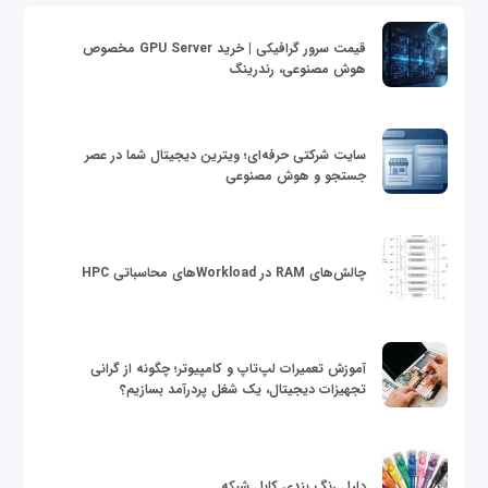
قیمت سرور گرافیکی | خرید GPU Server مخصوص
هوش مصنوعی، رندرینگ
سایت شرکتی حرفه‌ای؛ ویترین دیجیتال شما در عصر
جستجو و هوش مصنوعی
چالش‌های RAM در Workloadهای محاسباتی HPC
آموزش تعمیرات لپ‌تاپ و کامپیوتر؛ چگونه از گرانی
تجهیزات دیجیتال، یک شغل پردرآمد بسازیم؟
دلیل رنگ بندی کابل شبکه