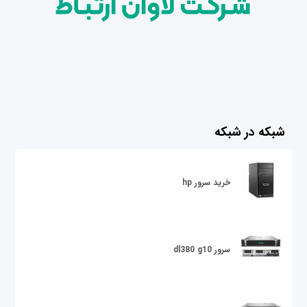
شبکه در شبکه
خرید سرور hp
سرور dl380 g10