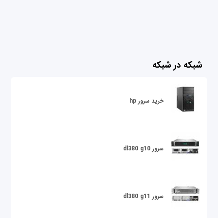
شبکه در شبکه
خرید سرور hp
سرور dl380 g10
سرور dl380 g11