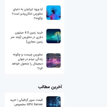
آیا ورود ایرانیان به دنیای
متاورس امکان‌پذیر است؟
چگونه؟
خرید زمین 4.3 میلیون
دلاری در متاورس (چند متر
زمین مجازی)
متاورس چیست و چگونه
زندگی مردم در جهان
دیجیتال را متحول خواهد
کرد؟
آخرین مطالب
قیمت سرور گرافیکی | خرید
GPU Server مخصوص