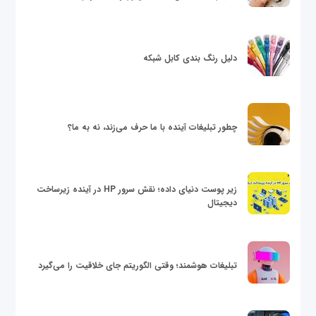
دلیل رنگ بندی کابل شبکه
چطور تبلیغات آینده با ما حرف می‌زند، نه به ما؟
زیر پوست دنیای داده؛ نقش سرور HP در آینده زیرساخت
دیجیتال
تبلیغات هوشمند؛ وقتی الگوریتم جای خلاقیت را می‌گیرد