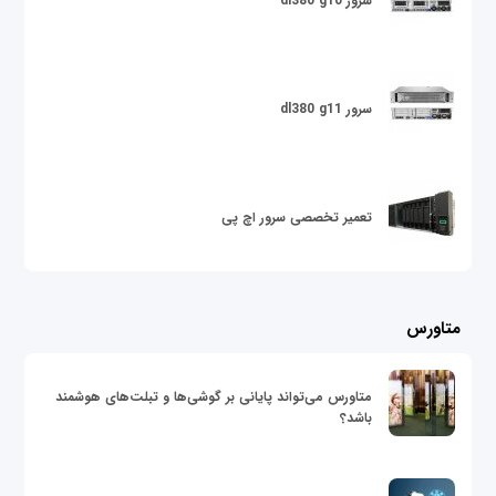
سرور dl380 g10
سرور dl380 g11
تعمیر تخصصی سرور اچ پی
متاورس
متاورس می‌تواند پایانی بر گوشی‌ها و تبلت‌های هوشمند
باشد؟