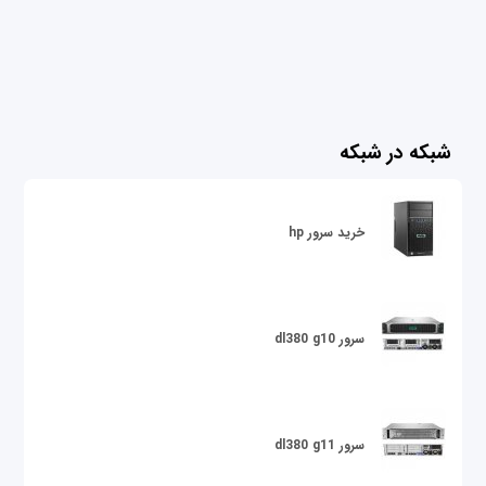
شبکه در شبکه
خرید سرور hp
سرور dl380 g10
سرور dl380 g11