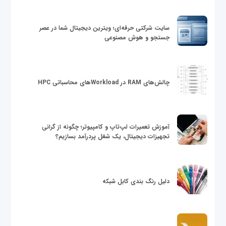
سایت شرکتی حرفه‌ای؛ ویترین دیجیتال شما در عصر
جستجو و هوش مصنوعی
چالش‌های RAM در Workloadهای محاسباتی HPC
آموزش تعمیرات لپ‌تاپ و کامپیوتر؛ چگونه از گرانی
تجهیزات دیجیتال، یک شغل پردرآمد بسازیم؟
دلیل رنگ بندی کابل شبکه