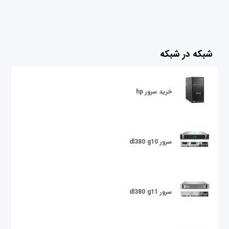
شبکه در شبکه
خرید سرور hp
سرور dl380 g10
سرور dl380 g11