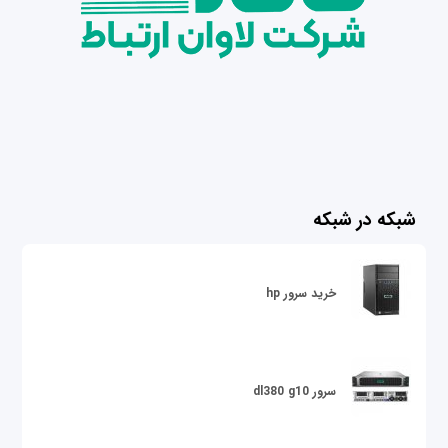
شبکه در شبکه
خرید سرور hp
سرور dl380 g10