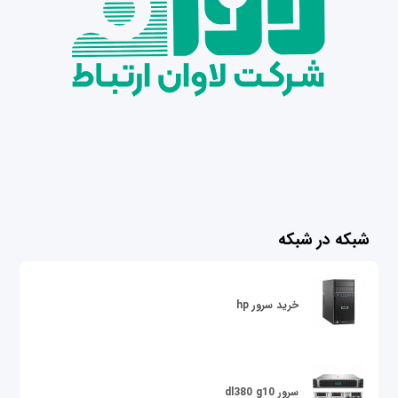
شبکه در شبکه
خرید سرور hp
سرور dl380 g10