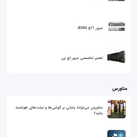
سرور dl380 g11
تعمیر تخصصی سرور اچ پی
متاورس
متاورس می‌تواند پایانی بر گوشی‌ها و تبلت‌های هوشمند
باشد؟