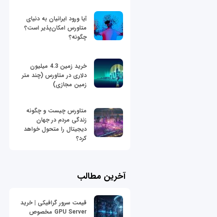
آیا ورود ایرانیان به دنیای
متاورس امکان‌پذیر است؟
چگونه؟
خرید زمین 4.3 میلیون
دلاری در متاورس (چند متر
زمین مجازی)
متاورس چیست و چگونه
زندگی مردم در جهان
دیجیتال را متحول خواهد
کرد؟
آخرین مطالب
قیمت سرور گرافیکی | خرید
GPU Server مخصوص