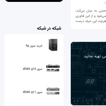
تی به میان می‌آید،
شود و از این فناوری
. هرچند این حرف درست
شبکه در شبکه
خرید سرور hp
ی تهیه نمائید.
سرور dl380 g10
سرور dl380 g11