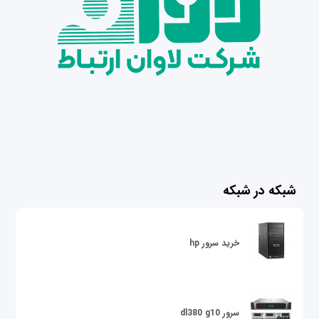
شبکه در شبکه
خرید سرور hp
سرور dl380 g10