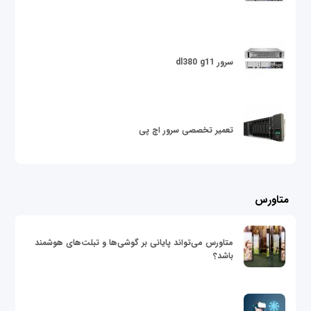
سرور dl380 g11
تعمیر تخصصی سرور اچ پی
متاورس
متاورس می‌تواند پایانی بر گوشی‌ها و تبلت‌های هوشمند
باشد؟