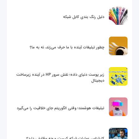
دلیل رنگ بندی کابل شبکه
چطور تبلیغات آینده با ما حرف می‌زند، نه به ما؟
زیر پوست دنیای داده؛ نقش سرور HP در آینده زیرساخت
دیجیتال
تبلیغات هوشمند؛ وقتی الگوریتم جای خلاقیت را می‌گیرد
کارشناس عملیات شبکه کیست و چه وظایفی دارد؟