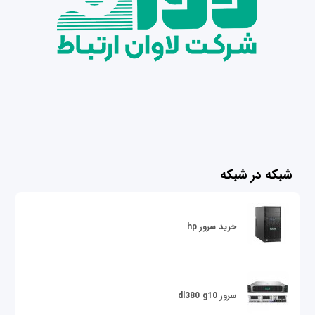
شبکه در شبکه
خرید سرور hp
سرور dl380 g10