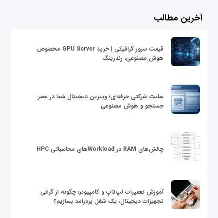
آخرین مطالب
قیمت سرور گرافیکی | خرید GPU Server مخصوص
هوش مصنوعی، رندرینگ
سایت شرکتی حرفه‌ای؛ ویترین دیجیتال شما در عصر
جستجو و هوش مصنوعی
چالش‌های RAM در Workloadهای محاسباتی HPC
آموزش تعمیرات لپ‌تاپ و کامپیوتر؛ چگونه از گرانی
تجهیزات دیجیتال، یک شغل پردرآمد بسازیم؟