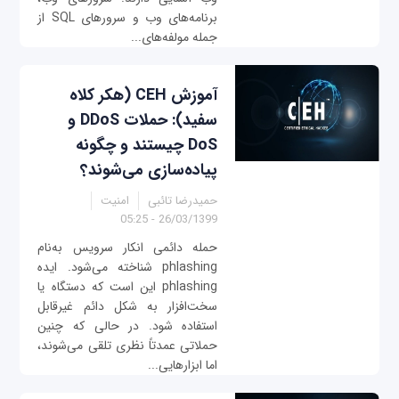
برنامه‌های وب و سرورهای SQL از
جمله مولفه‌های...
آموزش CEH (هکر کلاه
سفید): حملات DDoS و
DoS چیستند و چگونه
پیاده‌سازی می‌شوند؟
حمیدرضا تائبی
امنیت
26/03/1399 - 05:25
حمله دائمی انکار سرویس به‌نام
phlashing شناخته می‌شود. ایده
phlashing این است که دستگاه یا
سخت‌افزار به شکل دائم غیرقابل
استفاده شود. در حالی که چنین
حملاتی عمدتاً نظری تلقی می‌شوند،
اما ابزارهایی...