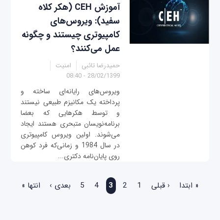
آموزش CEH (هکر کلاه
سفید): ویروس‌های
کامپیوتری چیستند و چگونه
عمل می‌کنند؟
حمیدرضا تائبی
امنیت
28/02/1399 - 08:40
ویروس‌های رایانه‌ای ساخته و
پرداخته یک مکانیزم طبیعی نیستند
و توسط هکرهایی که بعضا
برنامه‌نویسان متبحری هستند ایجاد
می‌شوند. اولین ویروس کامپیوتری
در سال 1984 و زمانی‌که فرد کوهن
روی پایان‌نامه دکتری...
صفحه‌ها
« ابتدا
‹ قبلی
1
2
3
4
5
بعدی ›
انتها »