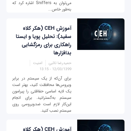
می‌توان به Sniffers اشاره کرد که
به‌طور خاص...
آموزش CEH (هکر کلاه
سفید): تحلیل پویا و ایستا
راهکاری برای رمزگشایی
بدافزارها
حمیدرضا تائبی
امنیت
12/03/1399 - 13:15
برای آن‌که از یک سیستم در برابر
ویروس‌ها محافظت کنید، بهتر است
یک لایه اساسی حفاظتی را پیرامون
سیستم به‌گسترانید. برای انجام
این‌کار لازم است ضدویروسی روی
سیستم نصب کنید.
آموزش CEH (هکر کلاه