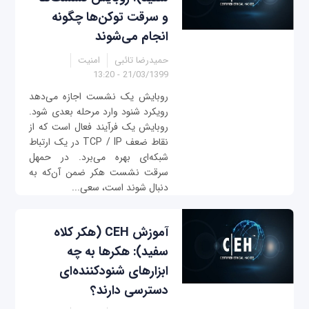
و سرقت توکن‌ها چگونه
انجام می‌شوند
حمیدرضا تائبی
امنیت
21/03/1399 - 13:20
روبایش یک نشست اجازه می‌دهد
رویکرد شنود وارد مرحله بعدی شود.
روبایش یک فرآیند فعال است که از
نقاط ضعف TCP / IP در یک ارتباط
شبکه‌ای بهره می‌برد. در حمهل
سرقت نشست هکر ضمن آن‌که به
دنبال شوند است، سعی...
آموزش CEH (هکر کلاه
سفید): هکرها به چه
ابزارهای شنودکننده‌ای
دسترسی دارند؟