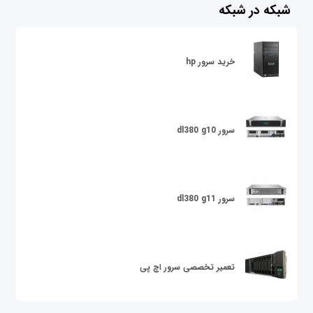
شبکه در شبکه
خرید سرور hp
سرور dl380 g10
سرور dl380 g11
تعمیر تخصصی سرور اچ پی