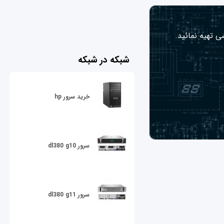
ی تهیه نمائید.
شبکه در شبکه
خرید سرور hp
سرور dl380 g10
سرور dl380 g11