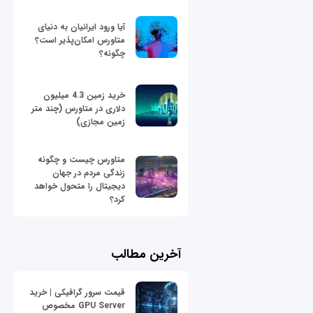
آیا ورود ایرانیان به دنیای
متاورس امکان‌پذیر است؟
چگونه؟
خرید زمین 4.3 میلیون
دلاری در متاورس (چند متر
زمین مجازی)
متاورس چیست و چگونه
زندگی مردم در جهان
دیجیتال را متحول خواهد
کرد؟
آخرین مطالب
قیمت سرور گرافیکی | خرید
GPU Server مخصوص