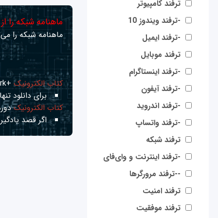
ترفند کامپیوتر
-ترفند ویندوز 10
ماهنامه شبکه را از
ماهنامه شبکه را می‌ت
-ترفند ایمیل
ترفند موبایل
-ترفند اینستاگرام
کتاب الکترونیک
+Network راهنمای شبکه‌ها
-ترفند آیفون
برای دانلود تنها 
-ترفند اندروید
کتاب الکترونیک
دوره
اگر قصد یادگیری
-ترفند واتساپ
ترفند شبکه
-ترفند اینترنت و وای‌فای
--ترفند مرورگرها
ترفند امنیت
ترفند موفقیت