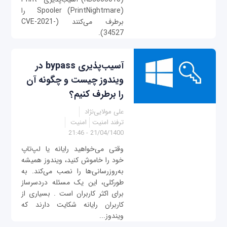
Spooler (PrintNightmare) را
برطرف می‌کنند (CVE-2021-
34527).
آسیب‌پذیری bypass در
ویندوز چیست و چگونه آن
را برطرف کنیم؟
علی مولایی‌نژاد
ترفند امنیت
امنیت
21/04/1400 - 21:46
وقتی می‌خواهید رایانه یا لپ‌تاپ
خود را خاموش کنید، ویندوز همیشه
به‌روزرسانی‌ها را نصب می‌کند. به
طور‌کلی، این یک مسئله دردسرساز
برای اکثر کاربران است . بسیاری از
کاربران رایانه شکایت دارند که
ویندوز...