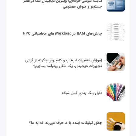
سایت شرکتی حرفه‌ای؛ ویترین دیجیتال شما در عصر
جستجو و هوش مصنوعی
چالش‌های RAM در Workloadهای محاسباتی HPC
آموزش تعمیرات لپ‌تاپ و کامپیوتر؛ چگونه از گرانی
تجهیزات دیجیتال، یک شغل پردرآمد بسازیم؟
دلیل رنگ بندی کابل شبکه
چطور تبلیغات آینده با ما حرف می‌زند، نه به ما؟