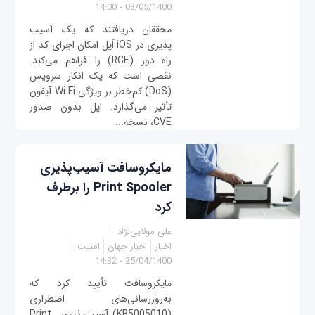
03/05/1400 - 14:00
محققان دریافتند که یک آسیب
پذیری در iOS اَپل امکان اجرای کد از
راه دور (RCE) را فراهم می‌کند.
نقصی است که یک انکار سرویس
(DoS) کم‌خطر بر ویژگی Wi Fi آیفون
تأثیر می‌گذارد. اپل بدون صدور
CVE، نسخه...
مایکروسافت آسیب‌پذیری
Print Spooler را برطرف
کرد
علی مولایی‌نژاد
اخبار
اخبار جهان
امنیت
25/04/1400 - 14:32
مایکروسافت تأیید کرد که
به‌روزرسانی‌های اضطراری
(KB5005010) آسیب‌پذیری Print