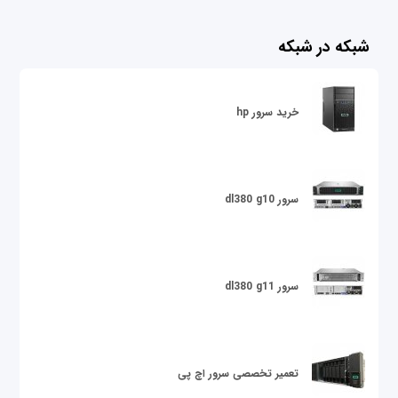
شبکه در شبکه
خرید سرور hp
سرور dl380 g10
سرور dl380 g11
تعمیر تخصصی سرور اچ پی