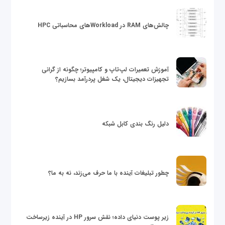
چالش‌های RAM در Workloadهای محاسباتی HPC
آموزش تعمیرات لپ‌تاپ و کامپیوتر؛ چگونه از گرانی
تجهیزات دیجیتال، یک شغل پردرآمد بسازیم؟
دلیل رنگ بندی کابل شبکه
چطور تبلیغات آینده با ما حرف می‌زند، نه به ما؟
زیر پوست دنیای داده؛ نقش سرور HP در آینده زیرساخت