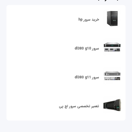
خرید سرور hp
سرور dl380 g10
سرور dl380 g11
تعمیر تخصصی سرور اچ پی